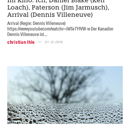
Im Kino: Ich, Daniel Blake (Ken
Loach), Paterson (Jim Jarmusch),
Arrival (Dennis Villeneuve)
Arrival (Regie: Dennis Villeneuve)
https://wwwyoutubecom/watchv=iMTe7YfVW-w Der Kanadier
Dennis Villeneuve ist...
christian ihle
01.12.2016