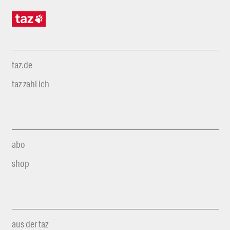
taz.de
taz zahl ich
abo
shop
aus der taz