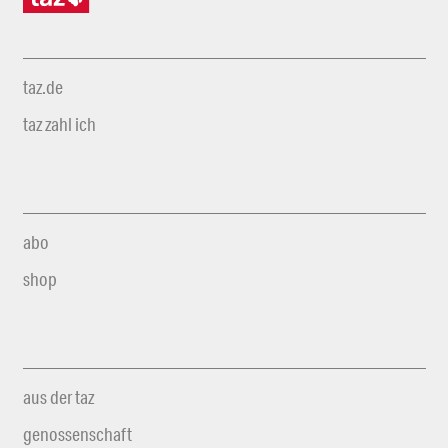
taz.de
taz zahl ich
abo
shop
aus der taz
genossenschaft