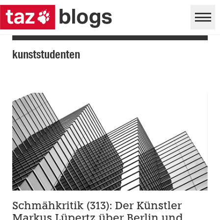
kunststudenten
Schmähkritik (313): Der Künstler
Markus Lüpertz über Berlin und