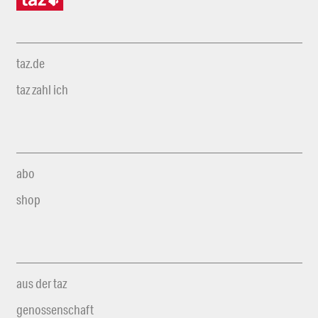
taz.de
taz zahl ich
abo
shop
aus der taz
genossenschaft