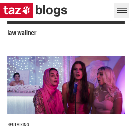
law wallner
NEU IM KINO