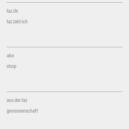
taz.de
taz zahl ich
abo
shop
aus der taz
genossenschaft