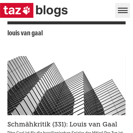
louis van gaal
Schmähkritik (331): Louis van Gaal
"Van Gaal ist für die brasilianischen Spieler der Hitler! Der Typ ist