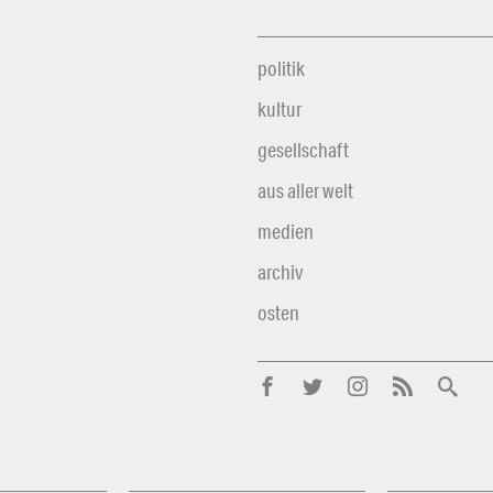
politik
kultur
gesellschaft
aus aller welt
medien
archiv
osten