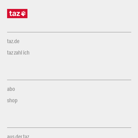
taz.de
taz zahl ich
abo
shop
aus der taz