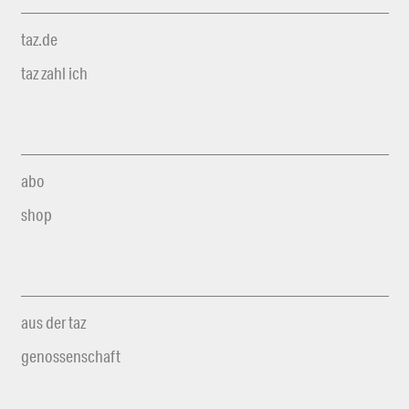
taz.de
taz zahl ich
abo
shop
aus der taz
genossenschaft