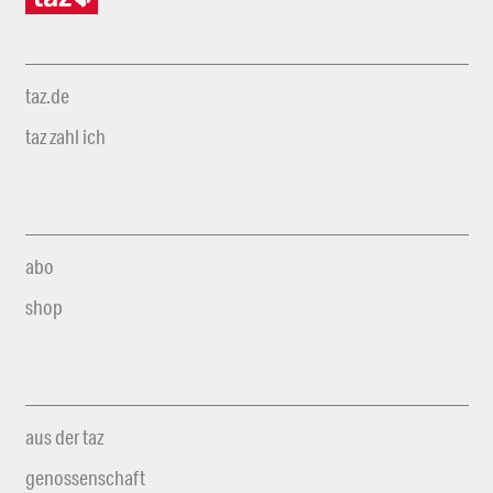
taz.de
taz zahl ich
abo
shop
aus der taz
genossenschaft