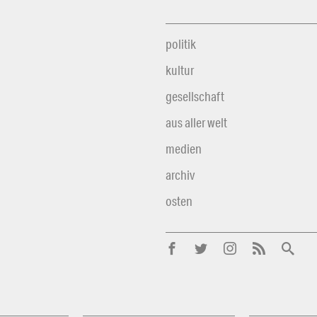
politik
kultur
gesellschaft
aus aller welt
medien
archiv
osten