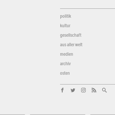
politik
kultur
gesellschaft
aus aller welt
medien
archiv
osten