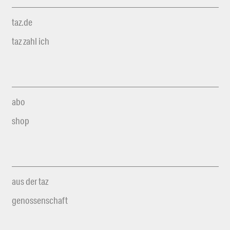
taz.de
taz zahl ich
abo
shop
aus der taz
genossenschaft