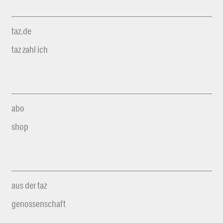
taz.de
taz zahl ich
abo
shop
aus der taz
genossenschaft