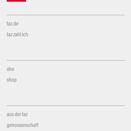
taz.de
taz zahl ich
abo
shop
aus der taz
genossenschaft