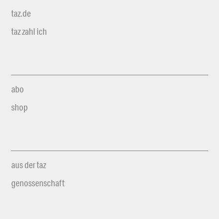
taz.de
taz zahl ich
abo
shop
aus der taz
genossenschaft