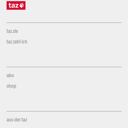
taz.de
taz zahl ich
abo
shop
aus der taz