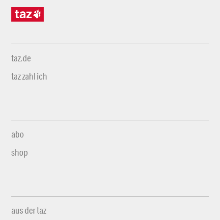
taz.de
taz zahl ich
abo
shop
aus der taz