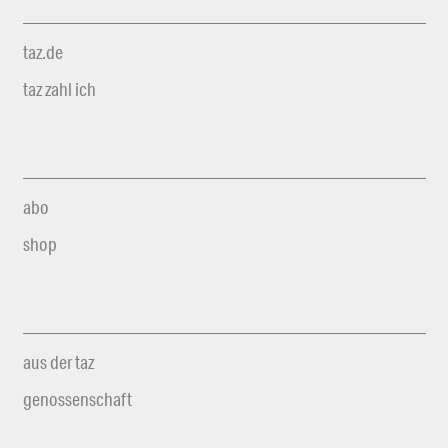
taz.de
taz zahl ich
abo
shop
aus der taz
genossenschaft