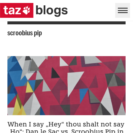
scroobius pip
When I say „Hey“ thou shalt not say
„Ho“: Dan le Sac vs. Scroobius Pip in