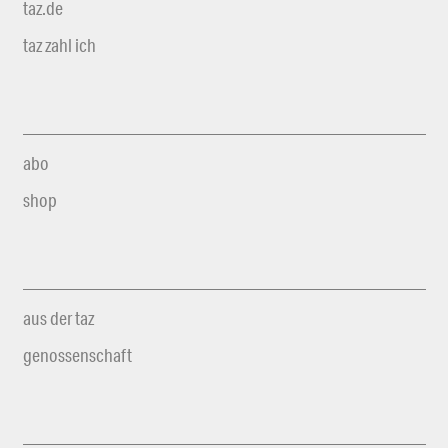
taz.de
taz zahl ich
abo
shop
aus der taz
genossenschaft