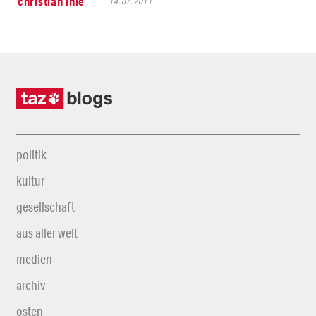
christian ihle
14.07.2011
politik
kultur
gesellschaft
aus aller welt
medien
archiv
osten