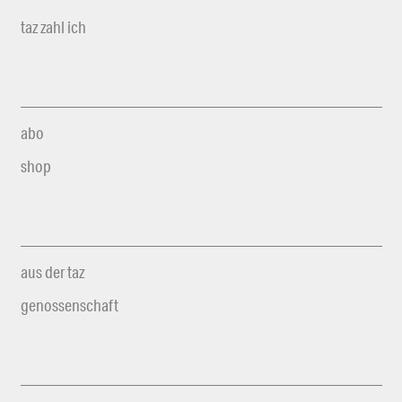
taz zahl ich
abo
shop
aus der taz
genossenschaft