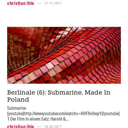
christian ihle
17.11.2011
Berlinale (6): Submarine, Made In
Poland
Submarine
[youtube]http://wwwyoutubecom/watchv=4IVFfiv6wpY[/youtube]
1 Der Film in einem Satz: Harold &...
christian ihle
18.02.2011