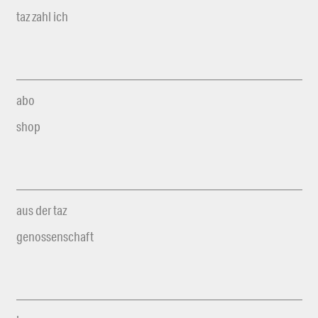
taz zahl ich
abo
shop
aus der taz
genossenschaft