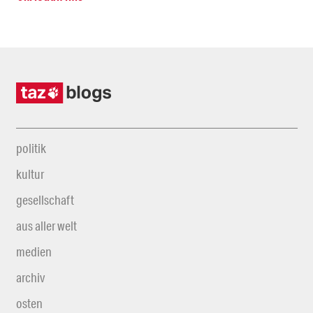
politik
kultur
gesellschaft
aus aller welt
medien
archiv
osten