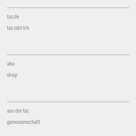
taz.de
taz zahl ich
abo
shop
aus der taz
genossenschaft