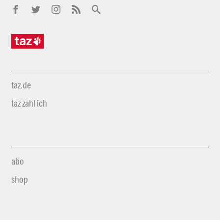
taz.de
taz zahl ich
abo
shop