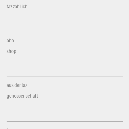
taz zahl ich
abo
shop
aus der taz
genossenschaft