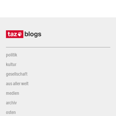
politik
kultur
gesellschaft
aus aller welt
medien
archiv
osten