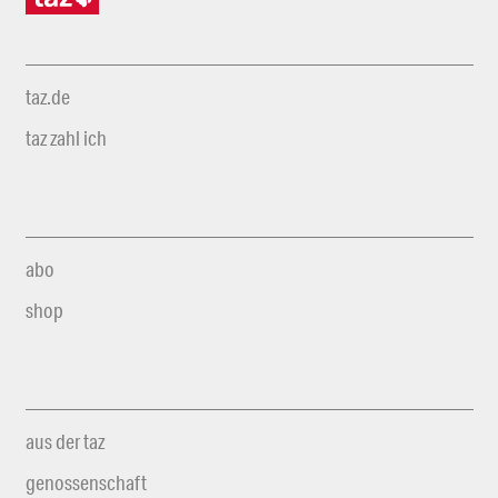
taz.de
taz zahl ich
abo
shop
aus der taz
genossenschaft