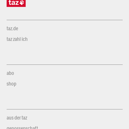
taz.de
taz zahl ich
abo
shop
aus der taz
genossenschaft