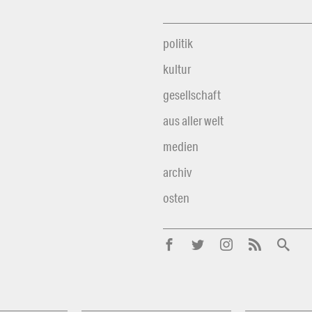
politik
kultur
gesellschaft
aus aller welt
medien
archiv
osten