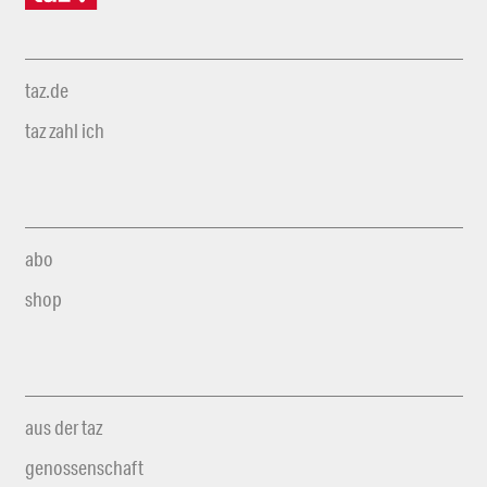
taz.de
taz zahl ich
abo
shop
aus der taz
genossenschaft