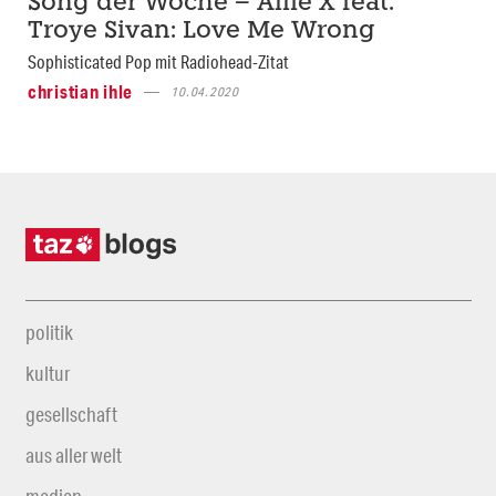
Song der Woche – Allie X feat.
Troye Sivan: Love Me Wrong
Sophisticated Pop mit Radiohead-Zitat
christian ihle
10.04.2020
politik
kultur
gesellschaft
aus aller welt