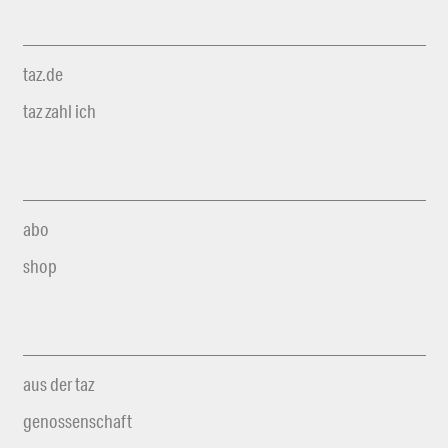
taz.de
taz zahl ich
abo
shop
aus der taz
genossenschaft