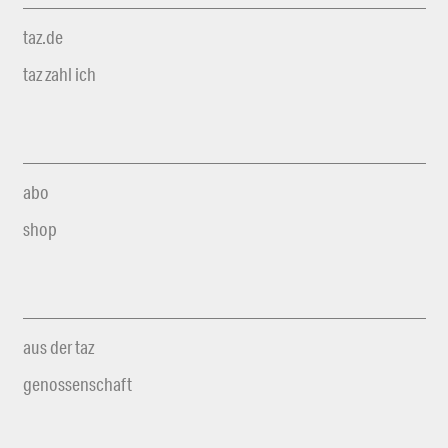
taz.de
taz zahl ich
abo
shop
aus der taz
genossenschaft