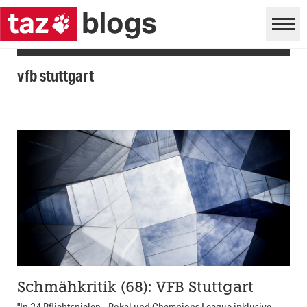
vfb stuttgart
Schmähkritik (68): VFB Stuttgart
"In 24 Pflichtspielen - Pokal und Champions League inklusive -