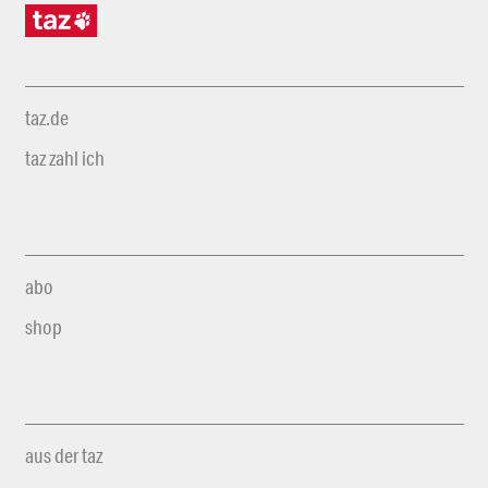
taz.de
taz zahl ich
abo
shop
aus der taz