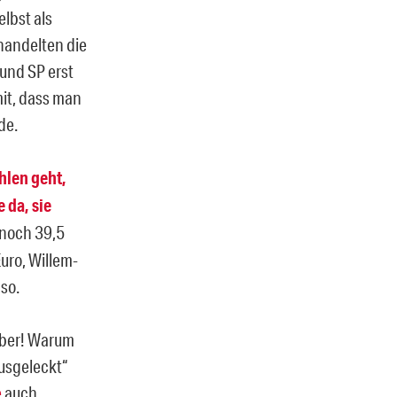
elbst als
rhandelten die
 und SP erst
mit, dass man
de.
hlen geht,
 da, sie
 noch 39,5
uro, Willem-
so.
ember! Warum
ausgeleckt“
e
auch