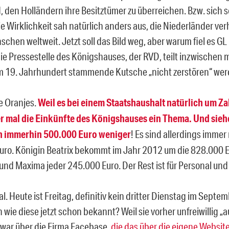
, den Holländern ihre Besitztümer zu überreichen. Bzw. sich s
ie Wirklichkeit sah natürlich anders aus, die Niederländer ve
chen weltweit. Jetzt soll das Bild weg, aber warum fiel es GL
Die Pressestelle des Königshauses, der RVD, teilt inzwischen 
m 19. Jahrhundert stammende Kutsche „nicht zerstören“ wer
e Oranjes.
Weil es bei einem Staatshaushalt natürlich um Za
r mal die Einkünfte des Königshauses ein Thema. Und siehe
immerhin 500.000 Euro weniger
! Es sind allerdings immer
Euro. Königin Beatrix bekommt im Jahr 2012 um die 828.000 E
und Maxima jeder 245.000 Euro. Der Rest ist für Personal und 
. Heute ist Freitag, definitiv kein dritter Dienstag im Sept
 wie diese jetzt schon bekannt? Weil sie vorher unfreiwillig „
zwar über die Firma Facebase,
die das über die eigene Websit