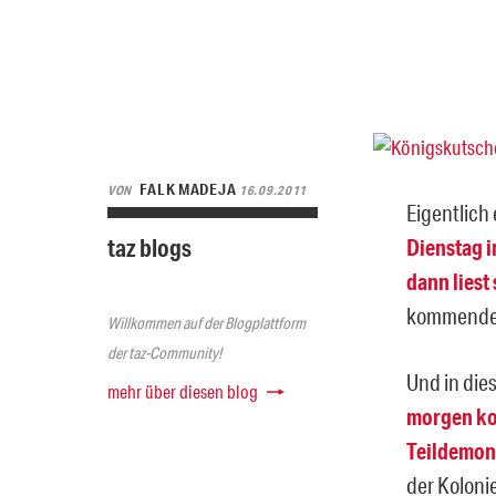
FALK MADEJA
VON
16.09.2011
Eigentlich
taz blogs
Dienstag i
dann liest
kommenden
Willkommen auf der Blogplattform
der taz-Community!
Und in die
mehr über diesen blog
morgen kom
Teildemon
der Koloni