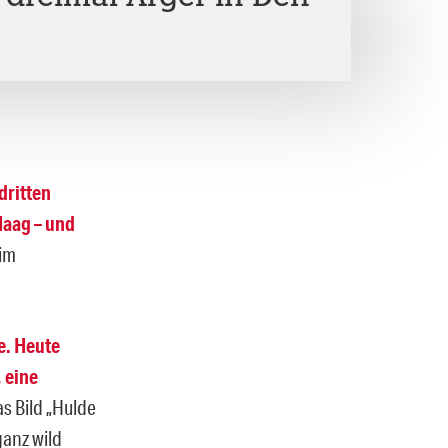
dritten
Haag – und
 im
e. Heute
 eine
as Bild „Hulde
ganz wild