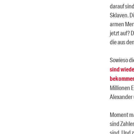
darauf sind
Sklaven. D
armen Mens
jetzt auf? 
die aus de
Sowieso di
sind wiede
bekommen 
Millionen 
Alexander 
Moment mal
sind Zahlen
sind. Und 