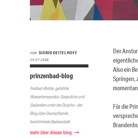
Der Anstur
SIGRID DEITELHOFF
VON
eigentlic
29.07.2008
Also ein B
prinzenbad-blog
Springen,
momentan 
Freibad-Wetter, gefühlte
Wassertemperatur, Gespräche und
Gedanken unter der Dusche – der
Für die Pr
Blog über Deutschlands
verspreche
berühmteste Badeanstalt.
Brandenbu
mehr über diesen blog