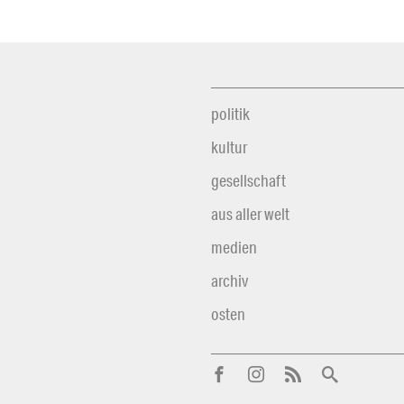
politik
kultur
gesellschaft
aus aller welt
medien
archiv
osten