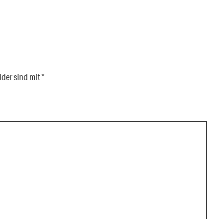
lder sind mit
*