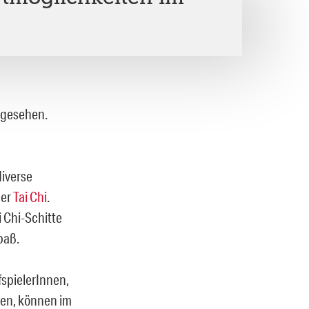
 gesehen.
diverse
der
Tai Chi
.
i Chi-Schitte
paß.
fspielerInnen,
llen, können im