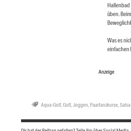
Hallenbad 
üben. Beim
Beweglichk
Was es nich
einfachen
Anzeige
Aqua-Golf
,
Golf
,
Joggen
,
Paartanzkurse
,
Salsa
Dir hat der Beitrag gefallen? Teile ihn über Social Medi