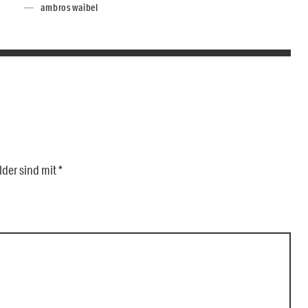
ambros waibel
lder sind mit
*