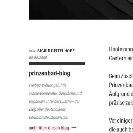
Heute mor
SIGRID DEITELHOFF
VON
Gestern ei
08.08.2008
prinzenbad-blog
Beim Zusch
Prinzenbad
Freibad-Wetter, gefühlte
Aufgrund d
Wassertemperatur, Gespräche und
Gedanken unter der Dusche – der
präzise zu
Blog über Deutschlands
berühmteste Badeanstalt.
Vor einiger
mehr über diesen blog
die auch be