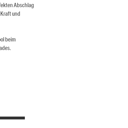
rfekten Abschlag
 Kraft und
ool beim
ades.