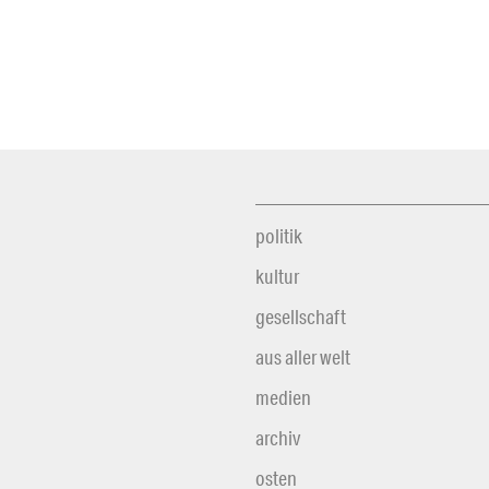
politik
kultur
gesellschaft
aus aller welt
medien
archiv
osten