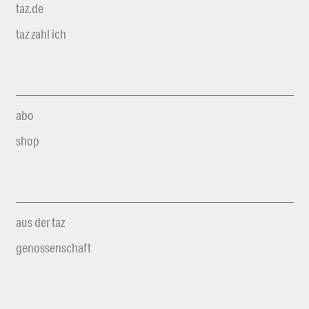
taz.de
taz zahl ich
abo
shop
aus der taz
genossenschaft