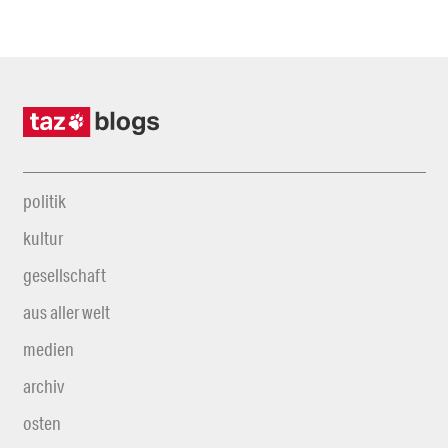
politik
kultur
gesellschaft
aus aller welt
medien
archiv
osten