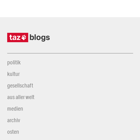
politik
kultur
gesellschaft
aus aller welt
medien
archiv
osten