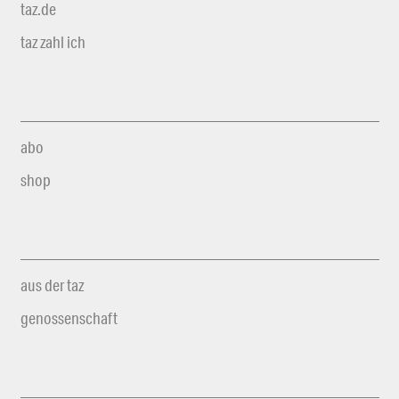
taz.de
taz zahl ich
abo
shop
aus der taz
genossenschaft