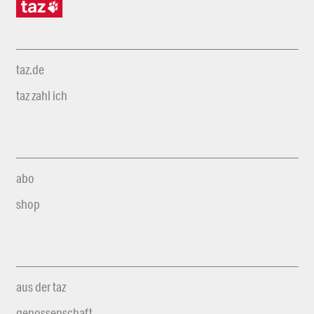
taz.de
taz zahl ich
abo
shop
aus der taz
genossenschaft