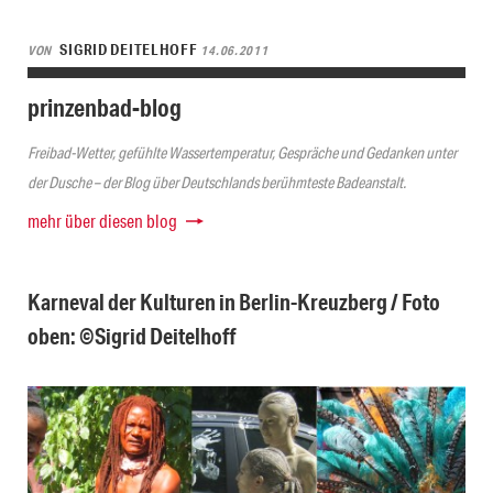
SIGRID DEITELHOFF
VON
14.06.2011
prinzenbad-blog
Freibad-Wetter, gefühlte Wassertemperatur, Gespräche und Gedanken unter
der Dusche – der Blog über Deutschlands berühmteste Badeanstalt.
mehr über diesen blog
Karneval der Kulturen in Berlin-Kreuzberg / Foto
oben: ©Sigrid Deitelhoff