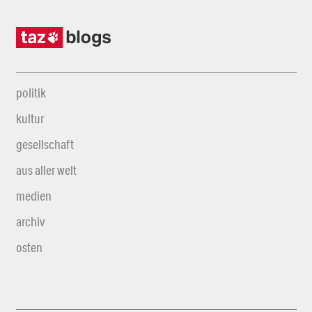
politik
kultur
gesellschaft
aus aller welt
medien
archiv
osten