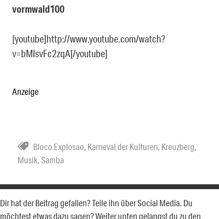
vormwald100
[youtube]http://www.youtube.com/watch?
v=bMIsvFc2zqA[/youtube]
Anzeige
Bloco Explosao
,
Karneval der Kulturen
,
Kreuzberg
,
Musik
,
Samba
Dir hat der Beitrag gefallen? Teile ihn über Social Media. Du
möchtest etwas dazu sagen? Weiter unten gelangst du zu den