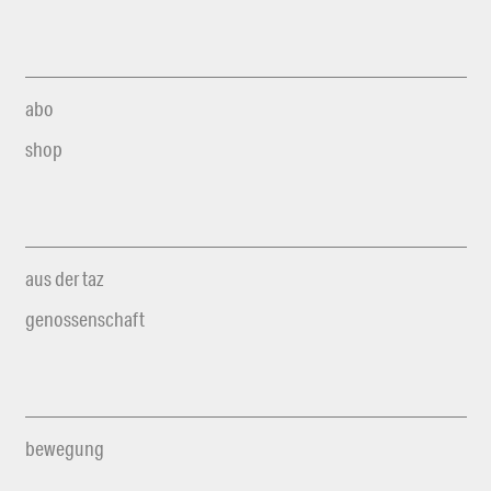
abo
shop
aus der taz
genossenschaft
bewegung