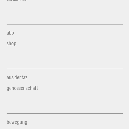
abo
shop
aus der taz
genossenschaft
bewegung