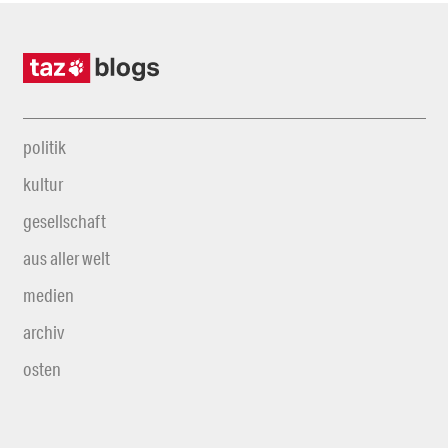
politik
kultur
gesellschaft
aus aller welt
medien
archiv
osten