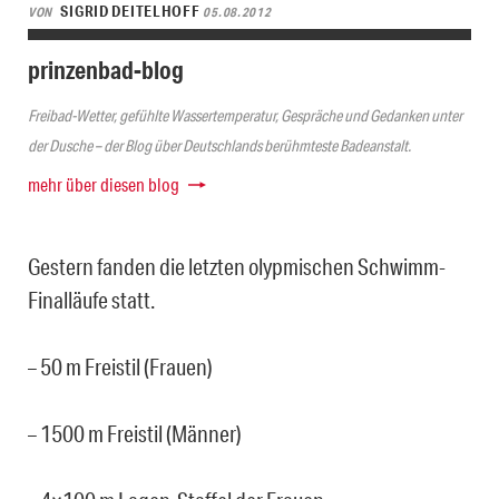
SIGRID DEITELHOFF
VON
05.08.2012
prinzenbad-blog
Freibad-Wetter, gefühlte Wassertemperatur, Gespräche und Gedanken unter
der Dusche – der Blog über Deutschlands berühmteste Badeanstalt.
mehr über diesen blog
Gestern fanden die letzten olypmischen Schwimm-
Finalläufe statt.
– 50 m Freistil (Frauen)
– 1500 m Freistil (Männer)