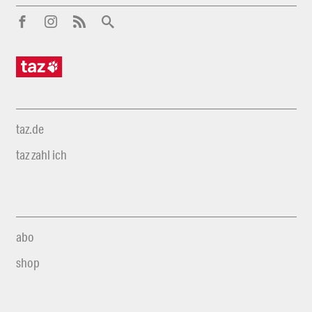
taz.de
taz zahl ich
abo
shop