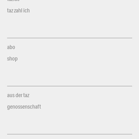
taz zahl ich
abo
shop
aus der taz
genossenschaft