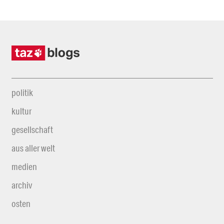
politik
kultur
gesellschaft
aus aller welt
medien
archiv
osten