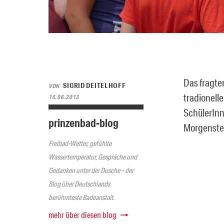
Das fragte
SIGRID DEITELHOFF
VON
tradionell
16.06.2013
SchülerInn
prinzenbad-blog
Morgenste
Freibad-Wetter, gefühlte
Wassertemperatur, Gespräche und
Gedanken unter der Dusche – der
Blog über Deutschlands
berühmteste Badeanstalt.
mehr über diesen blog