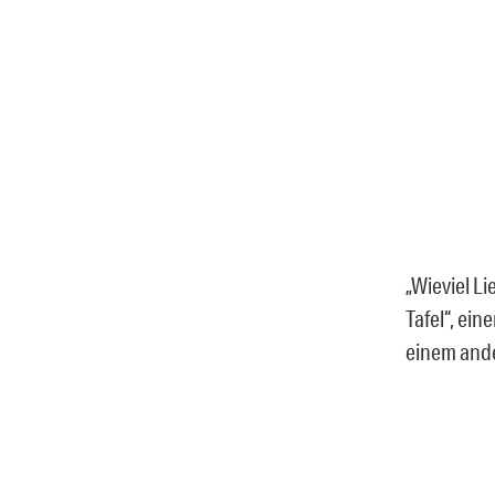
„Wieviel L
Tafel“, ein
einem and