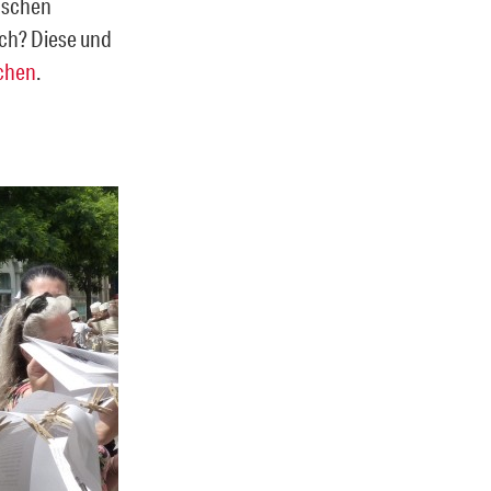
nschen
ich? Diese und
ochen
.