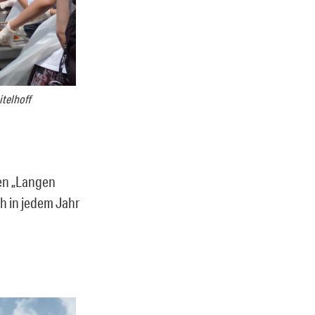
itelhoff
gen „Langen
ch in jedem Jahr