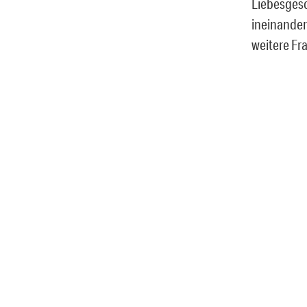
Liebesgesc
ineinander
weitere F