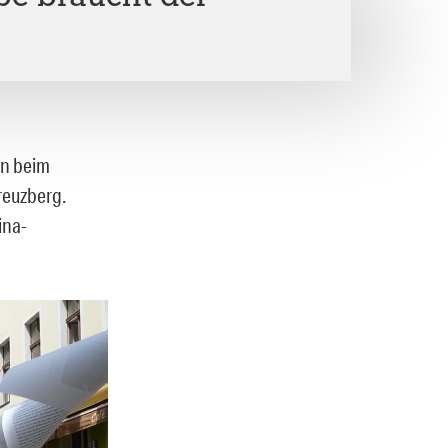
en beim
reuzberg.
ina-