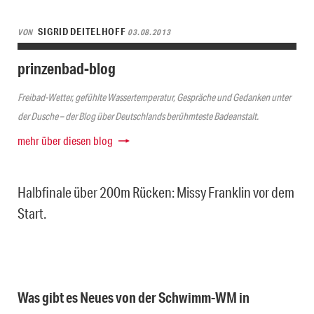
SIGRID DEITELHOFF
VON
03.08.2013
prinzenbad-blog
Freibad-Wetter, gefühlte Wassertemperatur, Gespräche und Gedanken unter
der Dusche – der Blog über Deutschlands berühmteste Badeanstalt.
mehr über diesen blog
Halbfinale über 200m Rücken: Missy Franklin vor dem
Start.
Was gibt es Neues von der Schwimm-WM in