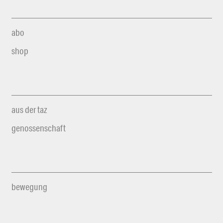
abo
shop
aus der taz
genossenschaft
bewegung