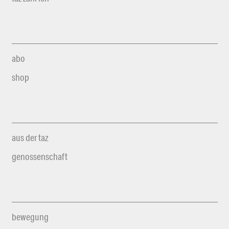
abo
shop
aus der taz
genossenschaft
bewegung