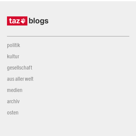
politik
kultur
gesellschaft
aus aller welt
medien
archiv
osten