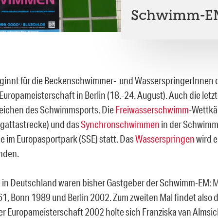
Schwimm-EM 
innt für die Beckenschwimmer- und WasserspringerInnen d
ropameisterschaft in Berlin (18.-24. August). Auch die let
Zeichen des Schwimmsports. Die
Freiwasserschwimm
-Wettkä
gattastrecke) und das
Synchronschwimmen
in der Schwimm
e im Europasportpark (SSE) statt. Das
Wasserspringen
wird e
inden.
e in Deutschland waren bisher Gastgeber der Schwimm-EM:
61, Bonn 1989 und Berlin 2002. Zum zweiten Mal findet also di
 der Europameisterschaft 2002 holte sich Franziska van Almsic