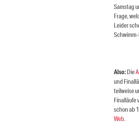
Samstag un
Frage, wel
Leider sch
Schwimm-EM
Also:
Die
A
und Finall
teilweise 
Finalläufe
schon ab 1
Web.