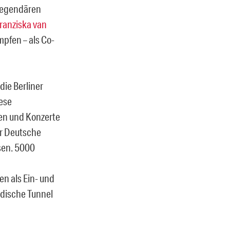
 legendären
ranziska van
pfen – als Co-
 die Berliner
ese
en und Konzerte
er Deutsche
sen. 5000
n als Ein- und
rdische Tunnel