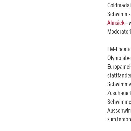
Goldmadail
Schwimm- u
Almsick
– 
Moderatori
EM-Locatio
Olympiabew
Europameis
stattfande
Schwimmve
ZuschauerI
Schwimmen
Ausschwimm
zum tempo