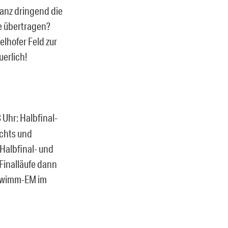
ganz dringend die
e übertragen?
elhofer Feld zur
erlich!
 Uhr: Halbfinal-
achts und
Halbfinal- und
 Finalläufe dann
chwimm-EM im