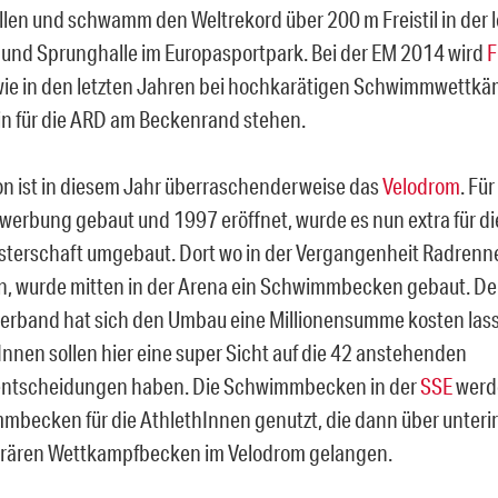
len und schwamm den Weltrekord über 200 m Freistil in der
nd Sprunghalle im Europasportpark. Bei der EM 2014 wird
F
wie in den letzten Jahren bei hochkarätigen Schwimmwettkäm
n für die ARD am Beckenrand stehen.
n ist in diesem Jahr überraschenderweise das
Velodrom
. Für
erbung gebaut und 1997 eröffnet, wurde es nun extra für di
terschaft umgebaut. Dort wo in der Vergangenheit Radrenn
n, wurde mitten in der Arena ein Schwimmbecken gebaut. D
rband hat sich den Umbau eine Millionensumme kosten las
nnen sollen hier eine super Sicht auf die 42 anstehenden
tscheidungen haben. Die Schwimmbecken in der
SSE
werde
becken für die AthlethInnen genutzt, die dann über unteri
rären Wettkampfbecken im Velodrom gelangen.