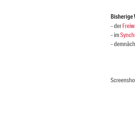
Bisherige
– der
Frei
– im
Synch
– demnächs
Screensho