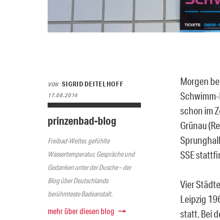
Morgen beg
SIGRID DEITELHOFF
VON
Schwimm-Eu
17.08.2014
schon im 
prinzenbad-blog
Grünau (Re
Sprunghall
Freibad-Wetter, gefühlte
SSE stattf
Wassertemperatur, Gespräche und
Gedanken unter der Dusche – der
Blog über Deutschlands
Vier Städt
berühmteste Badeanstalt.
Leipzig 19
mehr über diesen blog
statt. Bei