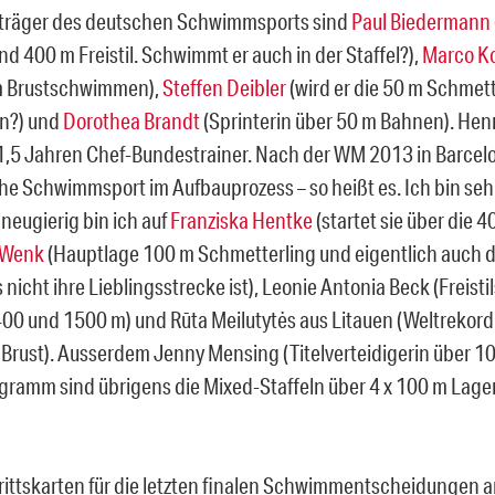
träger des deutschen Schwimmsports sind
Paul Biedermann
d 400 m Freistil. Schwimmt er auch in der Staffel?),
Marco K
m Brustschwimmen),
Steffen Deibler
(wird er die 50 m Schmett
n?) und
Dorothea Brandt
(Sprinterin über 50 m Bahnen). He
a. 1,5 Jahren Chef-Bundestrainer. Nach der WM 2013 in Barcel
he Schwimmsport im Aufbauprozess – so heißt es. Ich bin seh
neugierig bin ich auf
Franziska Hentke
(startet sie über die 
 Wenk
(Hauptlage 100 m Schmetterling und eigentlich auch 
nicht ihre Lieblingsstrecke ist), Leonie Antonia Beck (Freisti
00 und 1500 m) und Rūta Meilutytės aus Litauen (Weltrekord
Brust). Ausserdem Jenny Mensing (Titelverteidigerin über 1
gramm sind übrigens die Mixed-Staffeln über 4 x 100 m Lage
trittskarten für die letzten finalen Schwimmentscheidunge