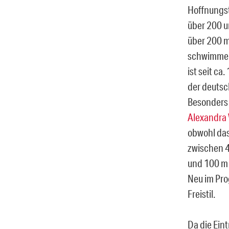
Hoffnungs
über 200 un
über 200 
schwimme
ist seit c
der deutsc
Besonders 
Alexandra
obwohl das 
zwischen 4
und 100 m 
Neu im Pro
Freistil.
Da die Ein