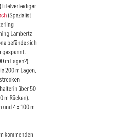
(Titelverteidiger
och
(Spezialist
erling
nning Lambertz
ona befände sich
r gespannt.
400 m Lagen?),
die 200 m Lagen,
lstrecken
halterin über 50
00 m Rücken).
n und 4 x 100 m
n am kommenden