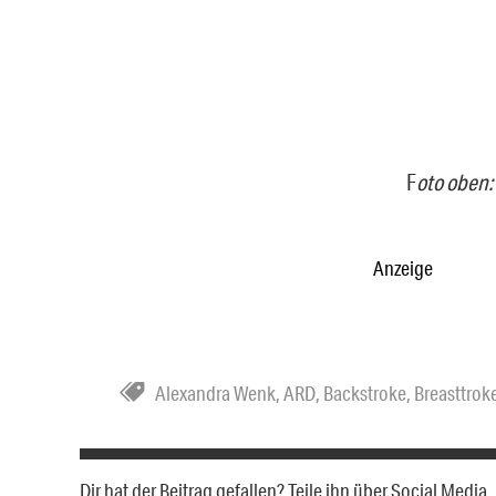
F
oto oben:
Anzeige
Alexandra Wenk
,
ARD
,
Backstroke
,
Breasttrok
Dir hat der Beitrag gefallen? Teile ihn über Social Medi