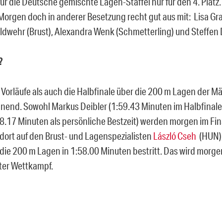
für die Deutsche gemischte Lagen-Staffel nur für den 4. Platz
Morgen doch in anderer Besetzung recht gut aus mit: Lisa Gra
dwehr (Brust), Alexandra Wenk (Schmetterling) und Steffen Dei
?
 Vorläufe als auch die Halbfinale über die 200 m Lagen der 
nend. Sowohl Markus Deibler (1:59.43 Minuten im Halbfinale
8.17 Minuten als persönliche Bestzeit) werden morgen im F
 dort auf den Brust- und Lagenspezialisten
László Cseh
(HUN),
 die 200 m Lagen in 1:58.00 Minuten bestritt. Das wird morge
ter Wettkampf.