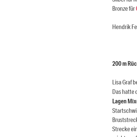
Bronze für
Hendrik Fe
200 m Rüc
Lisa Graf b
Das hatte 
Lagen Mix
Startschwi
Bruststreck
Strecke ei