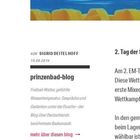
2. Tag de
SIGRID DEITELHOFF
VON
19.08.2014
Am 2. EM-T
prinzenbad-blog
Diese Wett
erste Mixe
Freibad-Wetter, gefühlte
Wettkampf-T
Wassertemperatur, Gespräche und
Gedanken unter der Dusche – der
Blog über Deutschlands
In den gem
berühmteste Badeanstalt.
beim Lagen
mehr über diesen blog
wählbar is