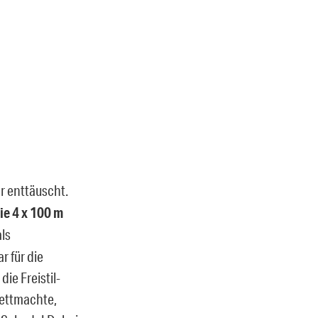
r enttäuscht.
die 4 x 100 m
ls
r für die
ie Freistil-
wettmachte,