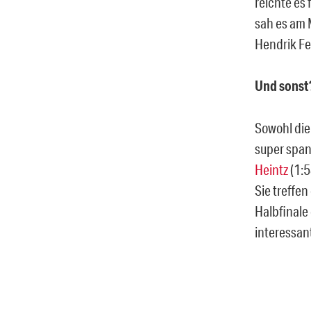
reichte es 
sah es am 
Hendrik Fel
Und sonst
Sowohl die
super span
Heintz
(1:5
Sie treffen
Halbfinale
interessan