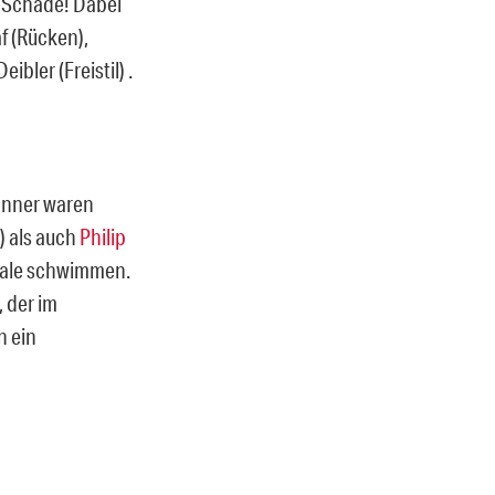
. Schade! Dabei
f (Rücken),
bler (Freistil) .
Männer waren
) als auch
Philip
inale schwimmen.
 der im
n ein