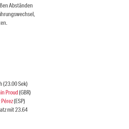
roßen Abständen
Führungswechsel,
ten.
h (23.00 Sek)
in Proud
(GBR)
 Pérez
(ESP)
latz mit 23.64