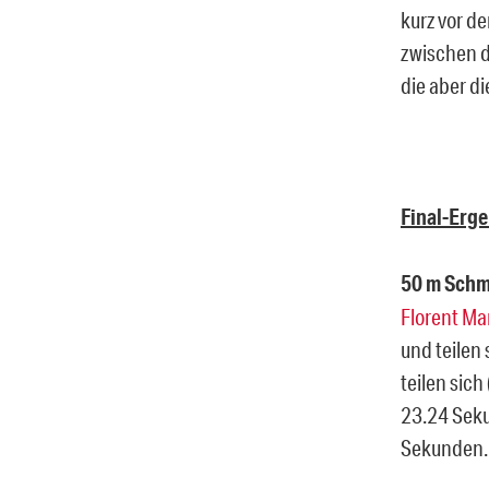
kurz vor d
zwischen d
die aber d
Final-Erg
50 m Schm
Florent M
und teilen
teilen sich
23.24 Seku
Sekunden.