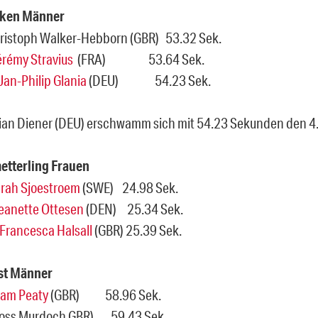
cken Männer
hristoph Walker-Hebborn (GBR) 53.32 Sek.
érémy Stravius
(FRA) 53.64 Sek.
Jan-Philip Glania
(DEU) 54.23 Sek.
ian Diener (DEU) erschwamm sich mit 54.23 Sekunden den 4. 
etterling Frauen
rah Sjoestroem
(SWE) 24.98 Sek.
eanette Ottesen
(DEN) 25.34 Sek.
Francesca Halsall
(GBR) 25.39 Sek.
st Männer
am Peaty
(GBR) 58.96 Sek.
r Ross Murdoch GBR) 59.43 Sek.