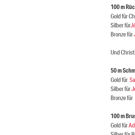
100 m Rü
Gold für C
Silber für
J
Bronze für
Und Christ
50 m Schm
Gold für
Sa
Silber für
J
Bronze für
100 m Bru
Gold für
Ad
Silber fü