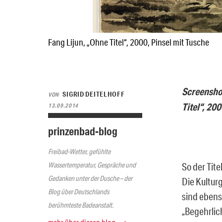
Fang Lijun, „Ohne Titel“, 2000, Pinsel mit Tusche
Screenshot
SIGRID DEITELHOFF
VON
Titel“, 20
13.09.2014
prinzenbad-blog
Freibad-Wetter, gefühlte
Wassertemperatur, Gespräche und
So der Tit
Gedanken unter der Dusche – der
Die Kultur
Blog über Deutschlands
sind ebens
berühmteste Badeanstalt.
„Begehrlich