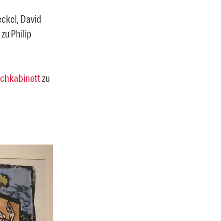
ckel, David
zu Philip
ichkabinett
zu