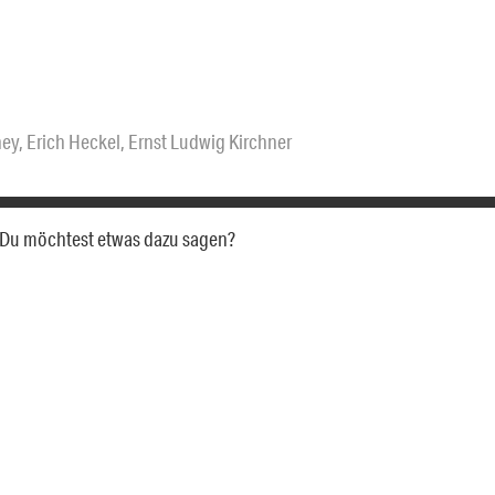
ney
,
Erich Heckel
,
Ernst Ludwig Kirchner
a. Du möchtest etwas dazu sagen?