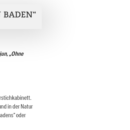
 BADEN“
ijun, „Ohne
rstichkabinett.
nd in der Natur
Badens“ oder