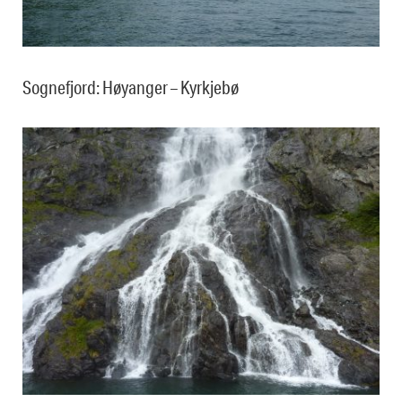
Sognefjord: Høyanger – Kyrkjebø