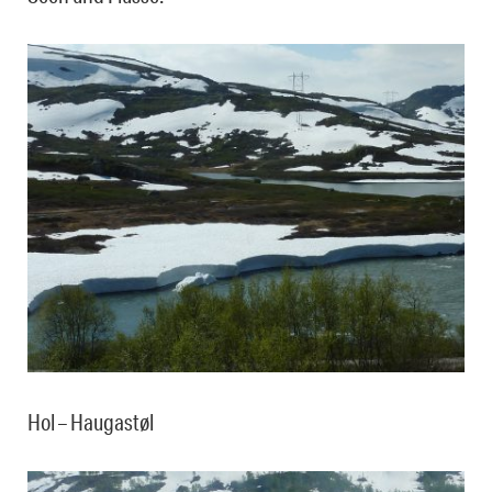
Hol – Haugastøl