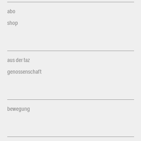
abo
shop
aus der taz
genossenschaft
bewegung