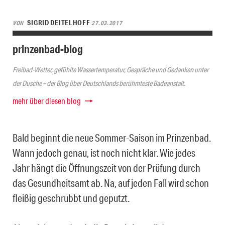
SIGRID DEITELHOFF
VON
27.03.2017
prinzenbad-blog
Freibad-Wetter, gefühlte Wassertemperatur, Gespräche und Gedanken unter
der Dusche – der Blog über Deutschlands berühmteste Badeanstalt.
mehr über diesen blog
Bald beginnt die neue Sommer-Saison im Prinzenbad.
Wann jedoch genau, ist noch nicht klar. Wie jedes
Jahr hängt die Öffnungszeit von der Prüfung durch
das Gesundheitsamt ab. Na, auf jeden Fall wird schon
fleißig geschrubbt und geputzt.