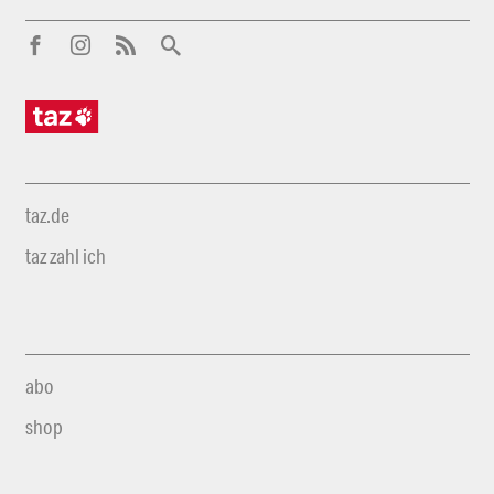
taz.de
taz zahl ich
abo
shop