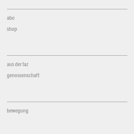
abo
shop
aus der taz
genossenschaft
bewegung